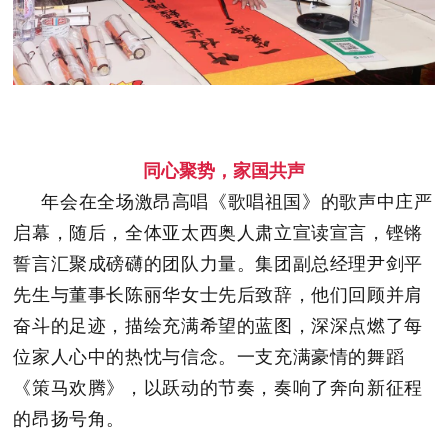
同心聚势，家国共声
年会在全场激昂高唱《歌唱祖国》的歌声中庄严
启幕，随后，全体亚太西奥人肃立宣读宣言，铿锵
誓言汇聚成磅礴的团队力量。集团副总经理尹剑平
先生与董事长陈丽华女士先后致辞，他们回顾并肩
奋斗的足迹，描绘充满希望的蓝图，深深点燃了每
位家人心中的热忱与信念。一支充满豪情的舞蹈
《策马欢腾》，以跃动的节奏，奏响了奔向新征程
的昂扬号角。