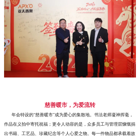
慈善暖市，为爱流转
年会特设的“慈善暖市”成为爱心的集散地。书法老师凝神挥毫，
作品在义拍中寄托祝福；更令人动容的是，众多员工与管理层慷慨捐
出书籍、工艺品、珍藏纪念等个人心爱之物。每一件物品都承载着故