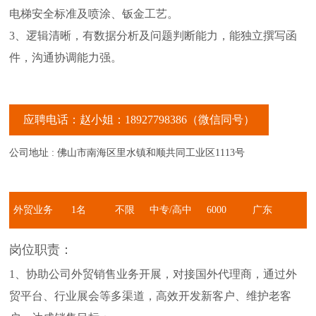
电梯安全标准及喷涂、钣金工艺。
3、逻辑清晰，有数据分析及问题判断能力，能独立撰写函
件，沟通协调能力强。
应聘电话：赵小姐：18927798386（微信同号）
公司地址 : 佛山市南海区里水镇和顺共同工业区1113号
外贸业务
1名
不限
中专/高中
6000
广东
员
及以上学
元-10000
岗位职责：
1、协助公司外贸销售业务开展，对接国外代理商，通过外
历
元
贸平台、行业展会等多渠道，高效开发新客户、维护老客